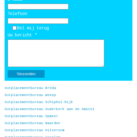
Telefoon
Bel mij terug
Uw bericht *
Outplacementbureau Breda
Outplacementbureau Weesp
Outplacementbureau Schiphol-Rijk
Outplacementbureau Ouderkerk aan de Amstel
Outplacementbureau Opmeer
Outplacementbureau Naarden
Outplacementbureau Hilversum