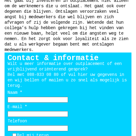
Het gaat bij investeren in outplacement niet alleen
om de werknemers die u ontslaat. Het gaat ook over
degenen die blijven. Ontslagen veroorzaken veel
angst bij medewerkers die wel blijven en zich
afvragen of zij de volgende zijn. Wetende dat hun
collega’s hulp hebben gekregen bij het vinden van
een nieuwe baan, helpt veel om die angsten weg te
nemen. En het zorgt ook voor loyaliteit als ze zien
dat u als werkgever begaan bent met ontslagen
medewerkers.
Contact & informatie
Wilt u meer informatie over outplacement of een
vrijblijvend oriënterend gesprek?
Bel met 088-033 08 80 of vul hier uw gegevens in
en wij bellen of mailen u zo snel als mogelijk is
terug.
Naam *
E-mail *
Telefoon
Bel mij terug