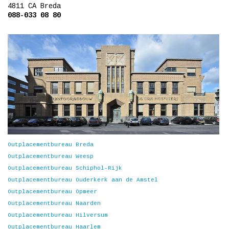
4811 CA Breda
088-033 08 80
Outplacementbureau Breda
Outplacementbureau Weesp
Outplacementbureau Schiphol-Rijk
Outplacementbureau Ouderkerk aan de Amstel
Outplacementbureau Opmeer
Outplacementbureau Naarden
Outplacementbureau Hilversum
Outplacementbureau Haarlem