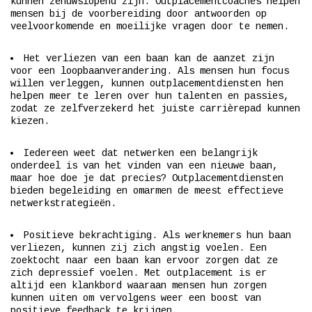
kunnen zenuwslopend zijn. Outplacementcoaches helpen
mensen bij de voorbereiding door antwoorden op
veelvoorkomende en moeilijke vragen door te nemen.
Het verliezen van een baan kan de aanzet zijn
voor een loopbaanverandering. Als mensen hun focus
willen verleggen, kunnen outplacementdiensten hen
helpen meer te leren over hun talenten en passies,
zodat ze zelfverzekerd het juiste carrièrepad kunnen
kiezen.
Iedereen weet dat netwerken een belangrijk
onderdeel is van het vinden van een nieuwe baan,
maar hoe doe je dat precies? Outplacementdiensten
bieden begeleiding en omarmen de meest effectieve
netwerkstrategieën.
Positieve bekrachtiging. Als werknemers hun baan
verliezen, kunnen zij zich angstig voelen. Een
zoektocht naar een baan kan ervoor zorgen dat ze
zich depressief voelen. Met outplacement is er
altijd een klankbord waaraan mensen hun zorgen
kunnen uiten om vervolgens weer een boost van
positieve feedback te krijgen.