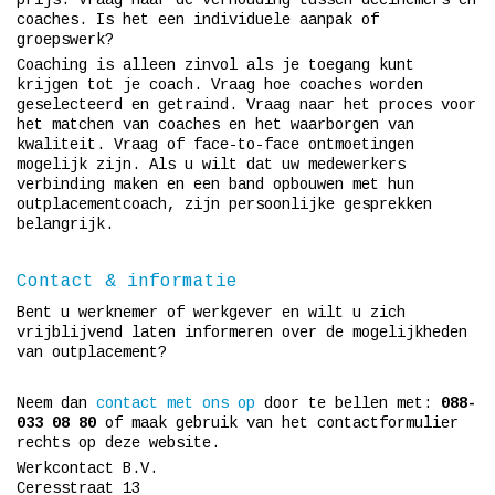
prijs. Vraag naar de verhouding tussen deelnemers en
coaches. Is het een individuele aanpak of
groepswerk?
Coaching is alleen zinvol als je toegang kunt
krijgen tot je coach. Vraag hoe coaches worden
geselecteerd en getraind. Vraag naar het proces voor
het matchen van coaches en het waarborgen van
kwaliteit. Vraag of face-to-face ontmoetingen
mogelijk zijn. Als u wilt dat uw medewerkers
verbinding maken en een band opbouwen met hun
outplacementcoach, zijn persoonlijke gesprekken
belangrijk.
Contact & informatie
Bent u werknemer of werkgever en wilt u zich
vrijblijvend laten informeren over de mogelijkheden
van outplacement?
Neem dan
contact met ons op
door te bellen met:
088-
033 08 80
of maak gebruik van het contactformulier
rechts op deze website.
Werkcontact B.V.
Ceresstraat 13