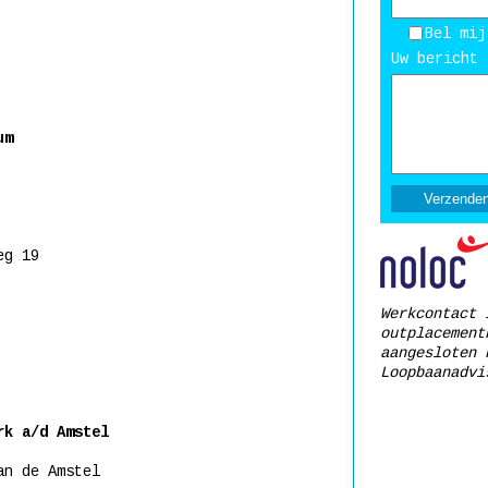
Bel mij
Uw bericht 
um
eg 19
Werkcontact 
outplacement
aangesloten 
Loopbaanadvi
rk a/d Amstel
an de Amstel