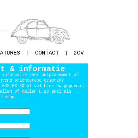
ATURES
CONTACT
2CV
|
|
ct & informatie
 informatie over outplacement of
jvend oriënterend gesprek?
-033 08 80 of vul hier uw gegevens
ellen of mailen u zo snel als
 terug.